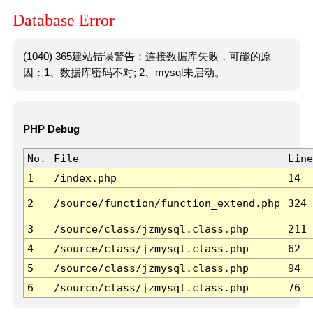
Database Error
(1040) 365建站错误警告：连接数据库失败，可能的原
因：1、数据库密码不对; 2、mysql未启动。
PHP Debug
No.
File
Line
1
/index.php
14
2
/source/function/function_extend.php
324
3
/source/class/jzmysql.class.php
211
4
/source/class/jzmysql.class.php
62
5
/source/class/jzmysql.class.php
94
6
/source/class/jzmysql.class.php
76