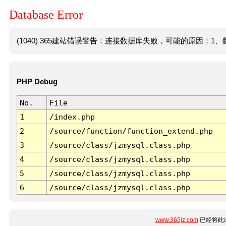
Database Error
(1040) 365建站错误警告：连接数据库失败，可能的原因：1、数
PHP Debug
No.
File
1
/index.php
2
/source/function/function_extend.php
3
/source/class/jzmysql.class.php
4
/source/class/jzmysql.class.php
5
/source/class/jzmysql.class.php
6
/source/class/jzmysql.class.php
www.365jz.com
已经将此