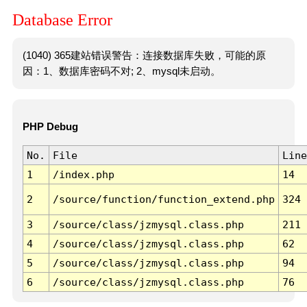
Database Error
(1040) 365建站错误警告：连接数据库失败，可能的原
因：1、数据库密码不对; 2、mysql未启动。
PHP Debug
No.
File
Line
1
/index.php
14
2
/source/function/function_extend.php
324
3
/source/class/jzmysql.class.php
211
4
/source/class/jzmysql.class.php
62
5
/source/class/jzmysql.class.php
94
6
/source/class/jzmysql.class.php
76