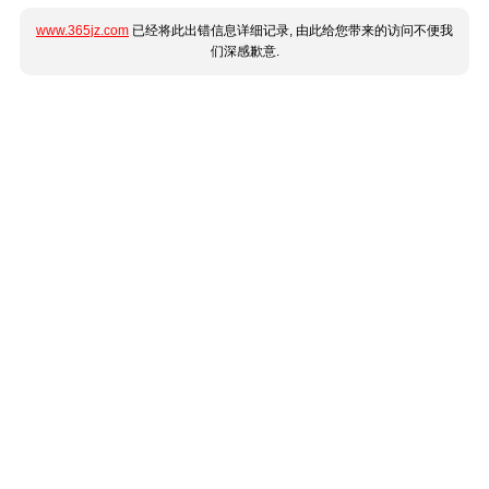
www.365jz.com
已经将此出错信息详细记录, 由此给您带来的访问不便我
们深感歉意.