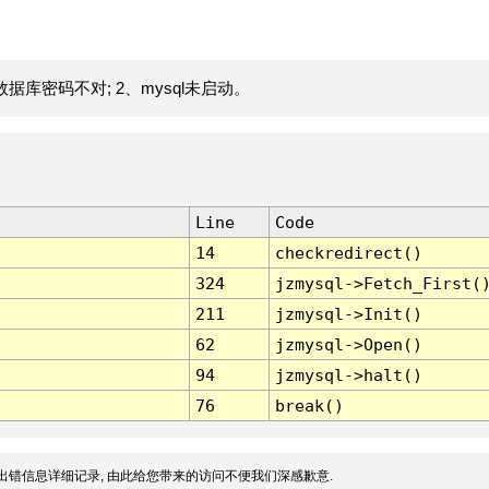
据库密码不对; 2、mysql未启动。
Line
Code
14
checkredirect()
324
jzmysql->Fetch_First(
211
jzmysql->Init()
62
jzmysql->Open()
94
jzmysql->halt()
76
break()
出错信息详细记录, 由此给您带来的访问不便我们深感歉意.