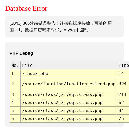
Database Error
(1040) 365建站错误警告：连接数据库失败，可能的原
因：1、数据库密码不对; 2、mysql未启动。
PHP Debug
No.
File
Line
1
/index.php
14
2
/source/function/function_extend.php
324
3
/source/class/jzmysql.class.php
211
4
/source/class/jzmysql.class.php
62
5
/source/class/jzmysql.class.php
94
6
/source/class/jzmysql.class.php
76