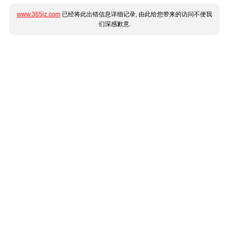
www.365jz.com
已经将此出错信息详细记录, 由此给您带来的访问不便我
们深感歉意.