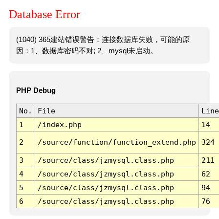
Database Error
(1040) 365建站错误警告：连接数据库失败，可能的原
因：1、数据库密码不对; 2、mysql未启动。
PHP Debug
No.
File
Line
1
/index.php
14
2
/source/function/function_extend.php
324
3
/source/class/jzmysql.class.php
211
4
/source/class/jzmysql.class.php
62
5
/source/class/jzmysql.class.php
94
6
/source/class/jzmysql.class.php
76