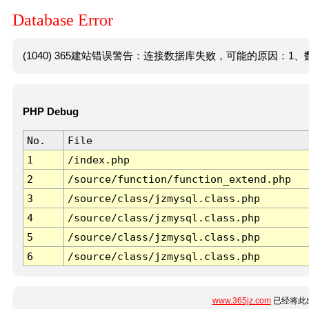
Database Error
(1040) 365建站错误警告：连接数据库失败，可能的原因：1、数
PHP Debug
No.
File
1
/index.php
2
/source/function/function_extend.php
3
/source/class/jzmysql.class.php
4
/source/class/jzmysql.class.php
5
/source/class/jzmysql.class.php
6
/source/class/jzmysql.class.php
www.365jz.com
已经将此