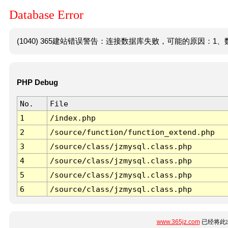
Database Error
(1040) 365建站错误警告：连接数据库失败，可能的原因：1、数
PHP Debug
No.
File
1
/index.php
2
/source/function/function_extend.php
3
/source/class/jzmysql.class.php
4
/source/class/jzmysql.class.php
5
/source/class/jzmysql.class.php
6
/source/class/jzmysql.class.php
www.365jz.com
已经将此