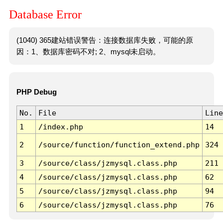
Database Error
(1040) 365建站错误警告：连接数据库失败，可能的原
因：1、数据库密码不对; 2、mysql未启动。
PHP Debug
No.
File
Line
1
/index.php
14
2
/source/function/function_extend.php
324
3
/source/class/jzmysql.class.php
211
4
/source/class/jzmysql.class.php
62
5
/source/class/jzmysql.class.php
94
6
/source/class/jzmysql.class.php
76