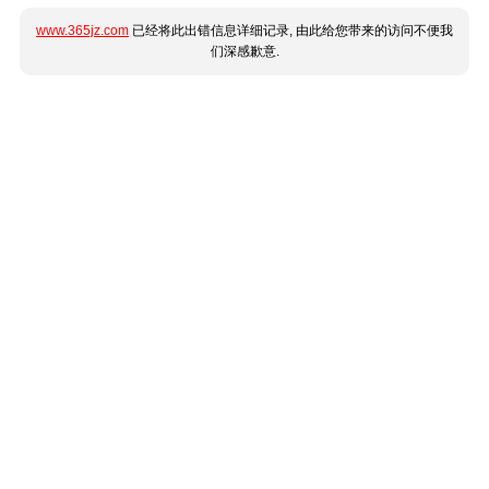
www.365jz.com
已经将此出错信息详细记录, 由此给您带来的访问不便我
们深感歉意.