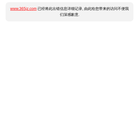
www.365jz.com
已经将此出错信息详细记录, 由此给您带来的访问不便我
们深感歉意.