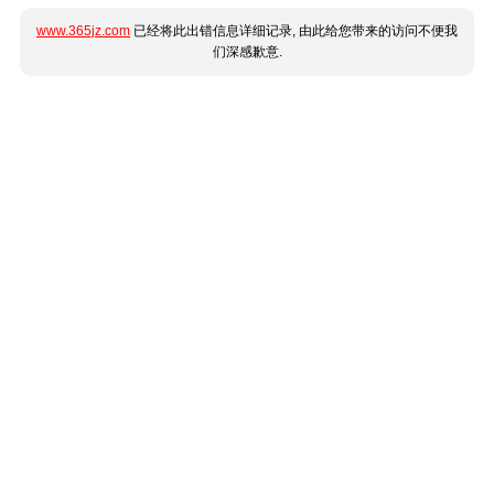
www.365jz.com
已经将此出错信息详细记录, 由此给您带来的访问不便我
们深感歉意.