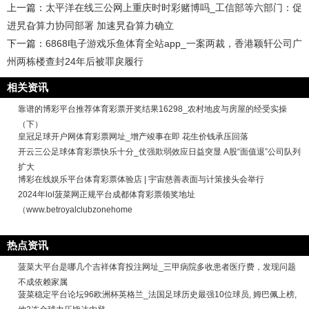
上一篇：
太平洋在线三公网上重庆时时彩赌博吗_工信部等六部门：促
进旯旮算力协同部署 加速旯旮算力确立
下一篇：
6868电子游戏乐鱼体育全站app_一案两裁，香港颖轩公司广
州两栋楼查封24年后被罪戾履行
相关资讯
靠谱的博彩平台推荐体育彩票开奖结果16298_农村地皮与房屋的经受实操
（下）
皇冠足球开户网体育彩票网址_增产竣事在即 花生价钱承压回落
开云三公足球体育彩票快乐十分_仗强欺弱效应日益突显 A股“面值退”公司队列
扩大
博彩在线娱乐平台体育彩票体验店 | 宇宙慈善表面与计策接头会举行
2024年lol菠菜网正规平台成都体育彩票领奖地址
（www.betroyalclubzonehome
热点资讯
菠菜大平台是哪几个吉祥体育投注网址_三甲病院多收患者医疗费，发现问题
不成依赖家属
菠菜稳定平台论坛96欧洲杯英格兰_法国足球历史最强10位球员, 姆巴佩上榜,