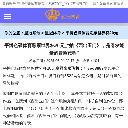
皇冠账号-平博色碟体育彩票世界杯20元_“拍《西出玉门》，是引发能量的冒险旅
程”
你的位置：
皇冠账号
>
皇冠体育
> 平博色碟体育彩票世界杯20元
平博色碟体育彩票世界杯20元_“拍《西出玉门》，是引发能
_“拍《西出玉门》，是引发能量的冒险旅程”
量的冒险旅程”
发布日期：2025-06-04 23:47 点击次数：104
平博色碟体育彩票世界杯20元
皇冠客服飞机：@seo3687
皇冠平台
原标题：“拍《西出玉门》澳门新葡3522网站怎么进，是引发能量的
冒险旅程”
改编自尾鱼同名演义的《西出玉门》，算是本年难得一见的玄幻冒险
作品。在接到《西出玉门》这个项操办邀约时，林子自制在作念一部
电影的后期，“那部电影讲了一个相比悲痛的故事，是以那一阵我的款
式会相比差，但看《西出玉门》的演义，我就以为蛮有真谛的，有一
种被激励的嗅觉。”