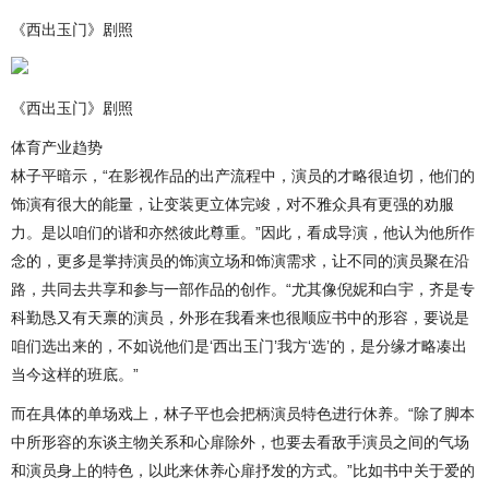
《西出玉门》剧照
《西出玉门》剧照
体育产业趋势
林子平暗示，“在影视作品的出产流程中，演员的才略很迫切，他们的
饰演有很大的能量，让变装更立体完竣，对不雅众具有更强的劝服
力。是以咱们的谐和亦然彼此尊重。”因此，看成导演，他认为他所作
念的，更多是掌持演员的饰演立场和饰演需求，让不同的演员聚在沿
路，共同去共享和参与一部作品的创作。“尤其像倪妮和白宇，齐是专
科勤恳又有天禀的演员，外形在我看来也很顺应书中的形容，要说是
咱们选出来的，不如说他们是‘西出玉门’我方‘选’的，是分缘才略凑出
当今这样的班底。”
而在具体的单场戏上，林子平也会把柄演员特色进行休养。“除了脚本
中所形容的东谈主物关系和心扉除外，也要去看敌手演员之间的气场
和演员身上的特色，以此来休养心扉抒发的方式。”比如书中关于爱的