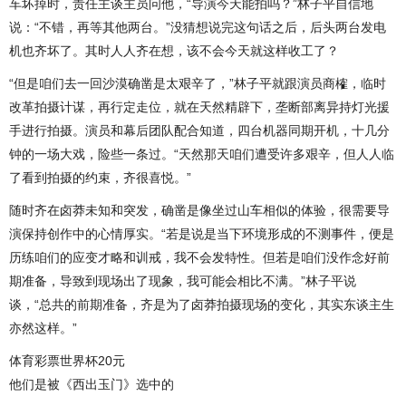
车坏掉时，责任主谈主员问他，“导演今天能拍吗？”林子平自信地
说：“不错，再等其他两台。”没猜想说完这句话之后，后头两台发电
机也齐坏了。其时人人齐在想，该不会今天就这样收工了？
“但是咱们去一回沙漠确凿是太艰辛了，”林子平就跟演员商榷，临时
改革拍摄计谋，再行定走位，就在天然精辟下，垄断部离异持灯光援
手进行拍摄。演员和幕后团队配合知道，四台机器同期开机，十几分
钟的一场大戏，险些一条过。“天然那天咱们遭受许多艰辛，但人人临
了看到拍摄的约束，齐很喜悦。”
随时齐在卤莽未知和突发，确凿是像坐过山车相似的体验，很需要导
演保持创作中的心情厚实。“若是说是当下环境形成的不测事件，便是
历练咱们的应变才略和训戒，我不会发特性。但若是咱们没作念好前
期准备，导致到现场出了现象，我可能会相比不满。”林子平说
谈，“总共的前期准备，齐是为了卤莽拍摄现场的变化，其实东谈主生
亦然这样。”
体育彩票世界杯20元
他们是被《西出玉门》选中的