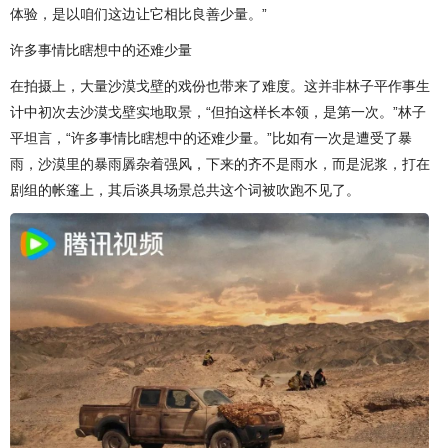
体验，是以咱们这边让它相比良善少量。”
许多事情比瞎想中的还难少量
在拍摄上，大量沙漠戈壁的戏份也带来了难度。这并非林子平作事生
计中初次去沙漠戈壁实地取景，“但拍这样长本领，是第一次。”林子
平坦言，“许多事情比瞎想中的还难少量。”比如有一次是遭受了暴
雨，沙漠里的暴雨羼杂着强风，下来的齐不是雨水，而是泥浆，打在
剧组的帐篷上，其后谈具场景总共这个词被吹跑不见了。