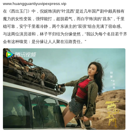
www.huangguantiyuvipexpress.vip
在《西出玉门》中，倪妮饰演的“叶流西”是近几年国产剧中颇具独有
魔力的女性变装，强悍能打，超脱霸气，而白宇饰演的“昌东”，千里
稳可靠，安宁千里着冷静，两个东谈主的“双强”组合充满了宿命感。
与这两位演员谐和，林子平归结为分缘使然，“我以为每个名目若干齐
会有这种嗅觉：是分缘让人人聚在沿路责任。”