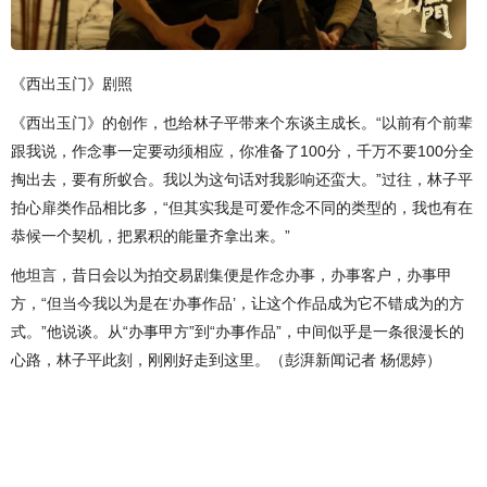
《西出玉门》剧照
《西出玉门》的创作，也给林子平带来个东谈主成长。“以前有个前辈
跟我说，作念事一定要动须相应，你准备了100分，千万不要100分全
掏出去，要有所蚁合。我以为这句话对我影响还蛮大。”过往，林子平
拍心扉类作品相比多，“但其实我是可爱作念不同的类型的，我也有在
恭候一个契机，把累积的能量齐拿出来。”
他坦言，昔日会以为拍交易剧集便是作念办事，办事客户，办事甲
方，“但当今我以为是在‘办事作品’，让这个作品成为它不错成为的方
式。”他说谈。从“办事甲方”到“办事作品”，中间似乎是一条很漫长的
心路，林子平此刻，刚刚好走到这里。（彭湃新闻记者 杨偲婷）