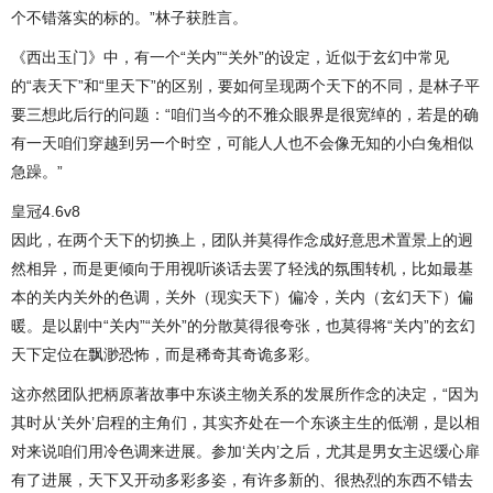
个不错落实的标的。”林子获胜言。
《西出玉门》中，有一个“关内”“关外”的设定，近似于玄幻中常见
的“表天下”和“里天下”的区别，要如何呈现两个天下的不同，是林子平
要三想此后行的问题：“咱们当今的不雅众眼界是很宽绰的，若是的确
有一天咱们穿越到另一个时空，可能人人也不会像无知的小白兔相似
急躁。”
皇冠4.6v8
因此，在两个天下的切换上，团队并莫得作念成好意思术置景上的迥
然相异，而是更倾向于用视听谈话去罢了轻浅的氛围转机，比如最基
本的关内关外的色调，关外（现实天下）偏冷，关内（玄幻天下）偏
暖。是以剧中“关内”“关外”的分散莫得很夸张，也莫得将“关内”的玄幻
天下定位在飘渺恐怖，而是稀奇其奇诡多彩。
这亦然团队把柄原著故事中东谈主物关系的发展所作念的决定，“因为
其时从‘关外’启程的主角们，其实齐处在一个东谈主生的低潮，是以相
对来说咱们用冷色调来进展。参加‘关内’之后，尤其是男女主迟缓心扉
有了进展，天下又开动多彩多姿，有许多新的、很热烈的东西不错去