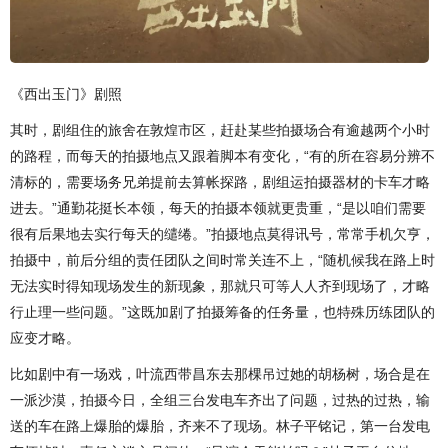
《西出玉门》剧照
其时，剧组住的旅舍在敦煌市区，赶赴某些拍摄场合有逾越两个小时
的路程，而每天的拍摄地点又跟着脚本有变化，“有的所在容易分辨不
清标的，需要场务兄弟提前去算帐探路，剧组运拍摄器材的卡车才略
进去。”通勤花挺长本领，每天的拍摄本领就更贵重，“是以咱们需要
很有后果地去实行每天的缱绻。”拍摄地点莫得讯号，常常手机欠亨，
拍摄中，前后分组的责任团队之间时常关连不上，“随机候我在路上时
无法实时得知现场发生的新现象，那就只可等人人齐到现场了，才略
行止理一些问题。”这既加剧了拍摄筹备的任务量，也特殊历练团队的
应变才略。
比如剧中有一场戏，叶流西带昌东去那棵吊过她的胡杨树，场合是在
一派沙漠，拍摄今日，全组三台发电车齐出了问题，过热的过热，输
送的车在路上爆胎的爆胎，齐来不了现场。林子平铭记，第一台发电