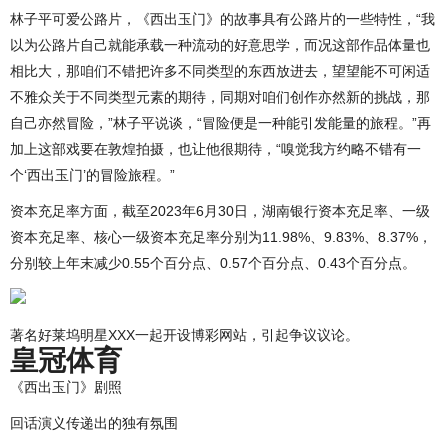
林子平可爱公路片，《西出玉门》的故事具有公路片的一些特性，“我
以为公路片自己就能承载一种流动的好意思学，而况这部作品体量也
相比大，那咱们不错把许多不同类型的东西放进去，望望能不可闲适
不雅众关于不同类型元素的期待，同期对咱们创作亦然新的挑战，那
自己亦然冒险，”林子平说谈，“冒险便是一种能引发能量的旅程。”再
加上这部戏要在敦煌拍摄，也让他很期待，“嗅觉我方约略不错有一
个‘西出玉门’的冒险旅程。”
资本充足率方面，截至2023年6月30日，湖南银行资本充足率、一级
资本充足率、核心一级资本充足率分别为11.98%、9.83%、8.37%，
分别较上年末减少0.55个百分点、0.57个百分点、0.43个百分点。
著名好莱坞明星XXX一起开设博彩网站，引起争议议论。
皇冠体育
《西出玉门》剧照
回话演义传递出的独有氛围