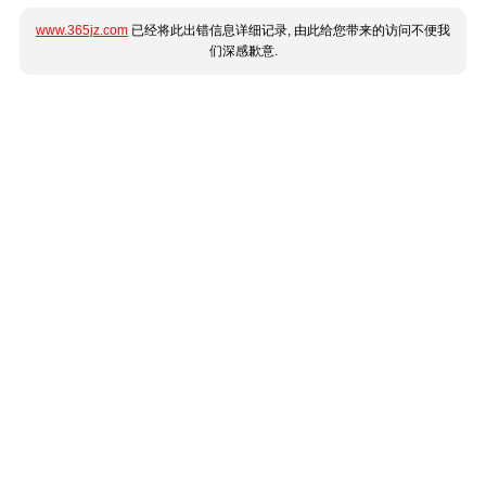
www.365jz.com
已经将此出错信息详细记录, 由此给您带来的访问不便我
们深感歉意.