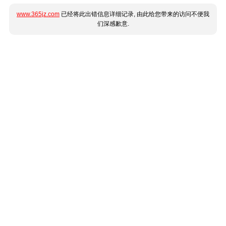
www.365jz.com
已经将此出错信息详细记录, 由此给您带来的访问不便我
们深感歉意.