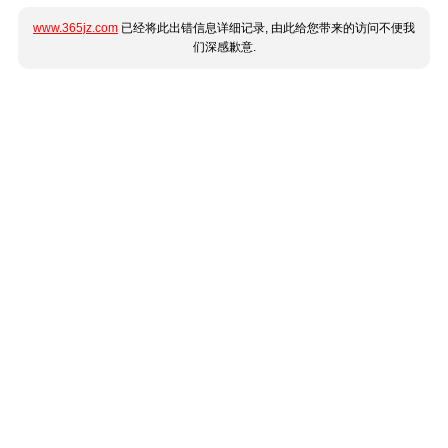
www.365jz.com
已经将此出错信息详细记录, 由此给您带来的访问不便我
们深感歉意.