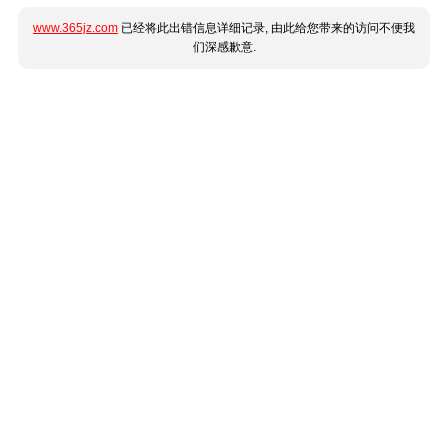
www.365jz.com
已经将此出错信息详细记录, 由此给您带来的访问不便我
们深感歉意.