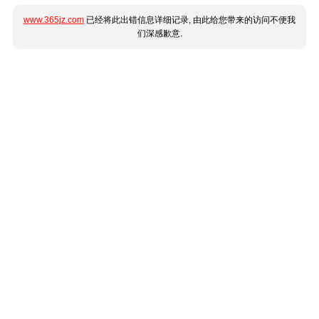
www.365jz.com
已经将此出错信息详细记录, 由此给您带来的访问不便我
们深感歉意.