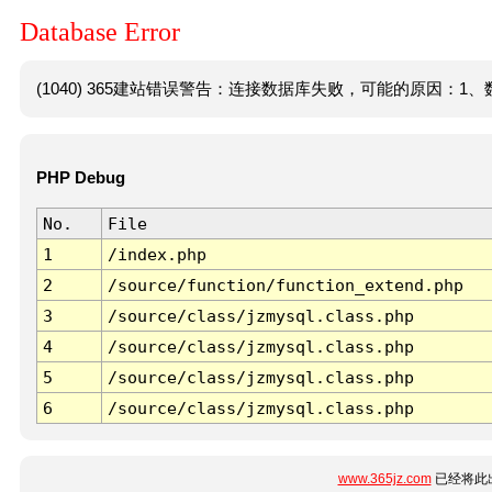
Database Error
(1040) 365建站错误警告：连接数据库失败，可能的原因：1、数
PHP Debug
No.
File
1
/index.php
2
/source/function/function_extend.php
3
/source/class/jzmysql.class.php
4
/source/class/jzmysql.class.php
5
/source/class/jzmysql.class.php
6
/source/class/jzmysql.class.php
www.365jz.com
已经将此