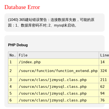
Database Error
(1040) 365建站错误警告：连接数据库失败，可能的原
因：1、数据库密码不对; 2、mysql未启动。
PHP Debug
No.
File
Line
1
/index.php
14
2
/source/function/function_extend.php
324
3
/source/class/jzmysql.class.php
211
4
/source/class/jzmysql.class.php
62
5
/source/class/jzmysql.class.php
94
6
/source/class/jzmysql.class.php
76