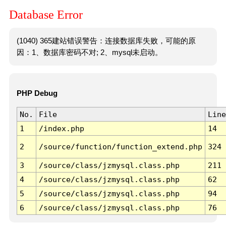
Database Error
(1040) 365建站错误警告：连接数据库失败，可能的原
因：1、数据库密码不对; 2、mysql未启动。
PHP Debug
No.
File
Line
1
/index.php
14
2
/source/function/function_extend.php
324
3
/source/class/jzmysql.class.php
211
4
/source/class/jzmysql.class.php
62
5
/source/class/jzmysql.class.php
94
6
/source/class/jzmysql.class.php
76