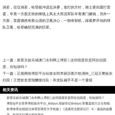
淌若，仅仅淌若，哈登能冲进总决赛，老灯的方针，骑士更但愿打雷
霆，毕竟一方面文班的锋线上风太大而况军队年青澳门赌钱，另外一
方面，雷霆偶然有那么强的卫冕决心，一朝有契机，踩着梦开动的球
队卫冕，哈登确切完满的巨星。
上一篇：
新普京娱乐城澳门永利网上博彩 | 这些国度皆是阿拉伯国
度，你知谈吗？
下一篇：
正规网络博彩平台站推女郎李丽莎图片欧洲杯_三冠王樊振东
归国！王楚钦首度报酬接任队：和龙队确乎不是一个量级
相关资讯
新普京娱乐城澳门永利网上博彩 | 这些国度皆是阿拉伯国度，你知谈吗？
博彩lg平台世界博彩娱乐平台_&ldquo;容缺登记&rdquo;零覆盖助力太仓智能
欧博体育在线投注体育彩票官方手机版 | 《汤液经法图讲记2》-6：咸温的旋覆
花，恰是五行属火的代表中