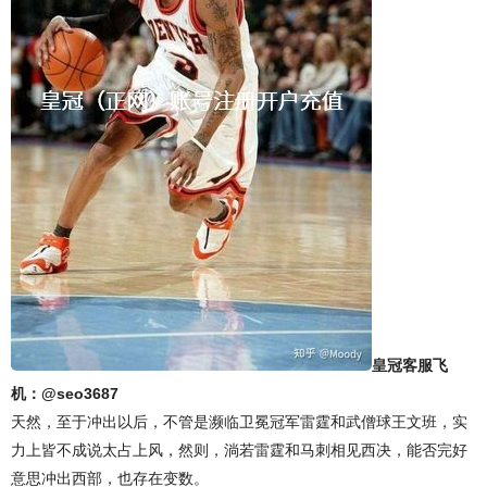
皇冠客服飞
机：@seo3687
天然，至于冲出以后，不管是濒临卫冕冠军雷霆和武僧球王文班，实
力上皆不成说太占上风，然则，淌若雷霆和马刺相见西决，能否完好
意思冲出西部，也存在变数。