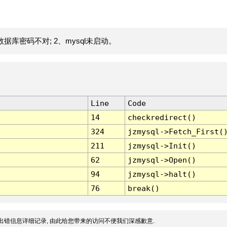
据库密码不对; 2、mysql未启动。
Line
Code
14
checkredirect()
324
jzmysql->Fetch_First(
211
jzmysql->Init()
62
jzmysql->Open()
94
jzmysql->halt()
76
break()
出错信息详细记录, 由此给您带来的访问不便我们深感歉意.