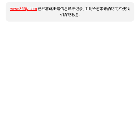
www.365jz.com
已经将此出错信息详细记录, 由此给您带来的访问不便我
们深感歉意.