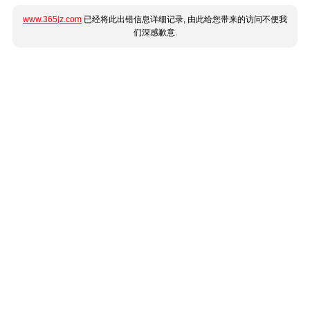
www.365jz.com
已经将此出错信息详细记录, 由此给您带来的访问不便我
们深感歉意.