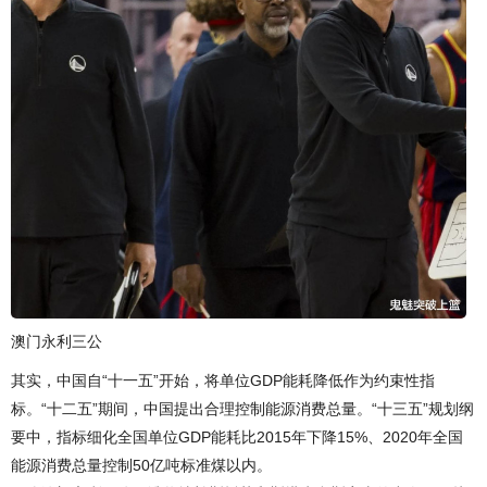
澳门永利三公
其实，中国自“十一五”开始，将单位GDP能耗降低作为约束性指
标。“十二五”期间，中国提出合理控制能源消费总量。“十三五”规划纲
要中，指标细化全国单位GDP能耗比2015年下降15%、2020年全国
能源消费总量控制50亿吨标准煤以内。