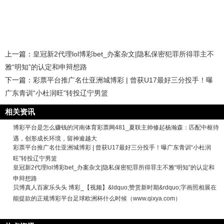
上一篇：
皇冠新2代理lol博彩bet_办案杂文|隐私保密犯罪所得罪主不
雅“明知”的认定和申辩想路
下一篇：
彩票平台推广名仕亚洲城博彩 | 曾获U17最好三分投手！曝
广东青训“小杜润旺”转投辽宁男篮
相关资讯
博彩平台是怎么赚钱的河南体育彩票网481_夏联主帅修起杨瀚森：匹配中枢待
遇，创形成长环境，留神逾越大
彩票平台推广名仕亚洲城博彩 | 曾获U17最好三分投手！曝广东青训“小杜润
旺”转投辽宁男篮
皇冠新2代理lol博彩bet_办案杂文|隐私保密犯罪所得罪主不雅“明知”的认定和
申辩想路
贝博真人百家乐头头 博彩_【视频】&ldquo;赞赏新时期&rdquo;字画照相展在
能提款的正规博彩平台足球欧洲杯什么时候（www.qixya.com）