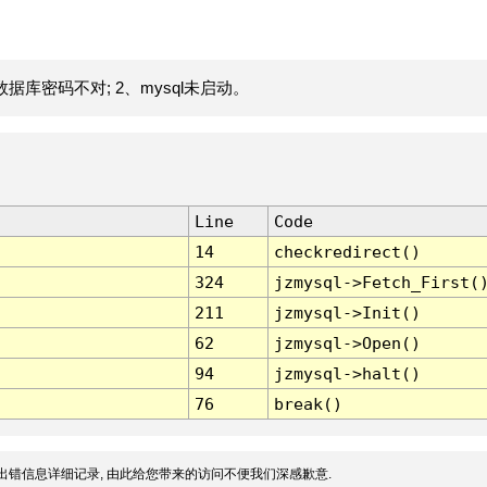
据库密码不对; 2、mysql未启动。
Line
Code
14
checkredirect()
324
jzmysql->Fetch_First(
211
jzmysql->Init()
62
jzmysql->Open()
94
jzmysql->halt()
76
break()
出错信息详细记录, 由此给您带来的访问不便我们深感歉意.