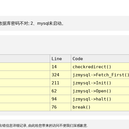
据库密码不对; 2、mysql未启动。
Line
Code
14
checkredirect()
324
jzmysql->Fetch_First(
211
jzmysql->Init()
62
jzmysql->Open()
94
jzmysql->halt()
76
break()
出错信息详细记录, 由此给您带来的访问不便我们深感歉意.