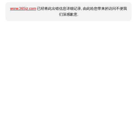
www.365jz.com
已经将此出错信息详细记录, 由此给您带来的访问不便我
们深感歉意.