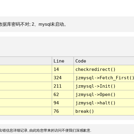
据库密码不对; 2、mysql未启动。
Line
Code
14
checkredirect()
324
jzmysql->Fetch_First(
211
jzmysql->Init()
62
jzmysql->Open()
94
jzmysql->halt()
76
break()
出错信息详细记录, 由此给您带来的访问不便我们深感歉意.