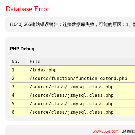
Database Error
(1040) 365建站错误警告：连接数据库失败，可能的原因：1、数
PHP Debug
No.
File
1
/index.php
2
/source/function/function_extend.php
3
/source/class/jzmysql.class.php
4
/source/class/jzmysql.class.php
5
/source/class/jzmysql.class.php
6
/source/class/jzmysql.class.php
www.365jz.com
已经将此