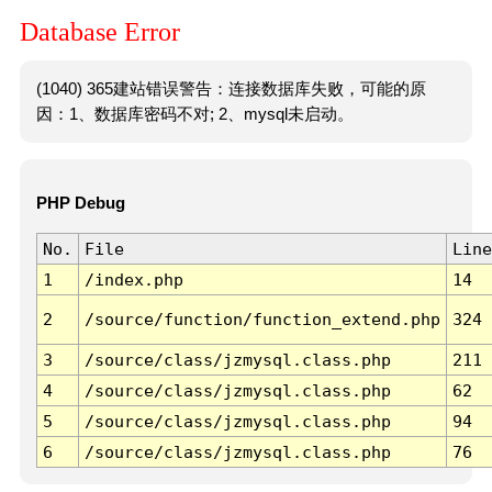
Database Error
(1040) 365建站错误警告：连接数据库失败，可能的原
因：1、数据库密码不对; 2、mysql未启动。
PHP Debug
No.
File
Line
1
/index.php
14
2
/source/function/function_extend.php
324
3
/source/class/jzmysql.class.php
211
4
/source/class/jzmysql.class.php
62
5
/source/class/jzmysql.class.php
94
6
/source/class/jzmysql.class.php
76