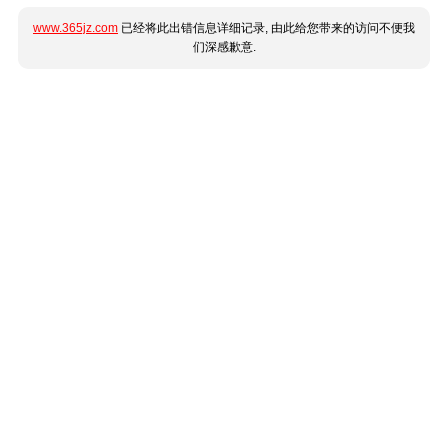
www.365jz.com
已经将此出错信息详细记录, 由此给您带来的访问不便我
们深感歉意.