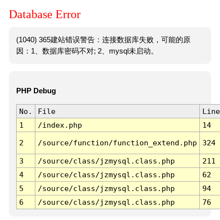
Database Error
(1040) 365建站错误警告：连接数据库失败，可能的原
因：1、数据库密码不对; 2、mysql未启动。
PHP Debug
No.
File
Line
1
/index.php
14
2
/source/function/function_extend.php
324
3
/source/class/jzmysql.class.php
211
4
/source/class/jzmysql.class.php
62
5
/source/class/jzmysql.class.php
94
6
/source/class/jzmysql.class.php
76