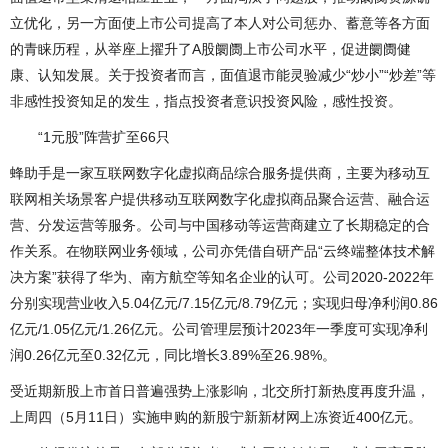
立优化，另一方面使上市公司提高了本人对公司惩办、蓄意等各方面
的青睐历程，从举座上擢升了A股阛阓上市公司水平，促进阛阓健
康、认知发展。关于投资者而言，面值退市能灵验减少“炒小”“炒差”等
非感性投资知足的发生，指点投资者意识投资风险，感性投资。
“1元股”阵营扩至66只
蜂助手是一家互联网数字化虚拟商品综合服务提供商，主要为移动互
联网相关场景客户提供移动互联网数字化虚拟商品聚合运营、融合运
营、分发运营等服务。公司与中国移动等运营商建立了长期稳定的合
作关系。在物联网业务领域，公司亦凭借自研产品“云终端整体技术解
决方案”获得了华为、南方航空等知名企业的认可。公司2020-2022年
分别实现营业收入5.04亿元/7.15亿元/8.79亿元；实现归母净利润0.86
亿元/1.05亿元/1.26亿元。公司管理层预计2023年一季度可实现净利
润0.26亿元至0.32亿元，同比增长3.89%至26.98%。
受近期新股上市首日普遍强势上涨影响，北交所打新热度再度升温，
上周四（5月11日）实施申购的新股宁新新材网上冻资近400亿元。