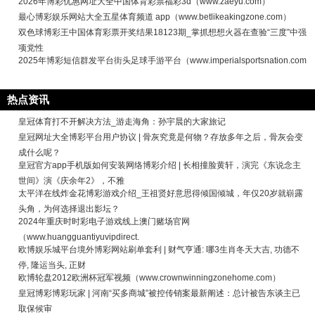
2026年博彩优惠网址大全中国体育彩票福彩3d（www.zaeyu.com）
最心博彩娱乐网站大全五星体育频道 app（www.betlikeakingzone.com）
双色球博彩王中国体育彩票开奖结果18123期_掌抓想想火器在查验“三度”中强
项党性
2025年博彩短信群发平台街头足球手游平台（www.imperialsportsnation.com
热点资讯
皇冠体育打不开解决方法_游走海角：孙宇晨的大家旅记
皇冠网址大全博彩平台用户协议 | 骨灰究竟是何物？存放多年之后，骨灰会变
成什么呢？
皇冠官方app手机版如何安装网络博彩介绍 | 长相撞脸黄轩，演完《东说念主
世间》演《庆余年2》，不雅
太平洋在线炸金花博彩游戏介绍_王祖贤好意思得倾国倾城，年仅20岁就崭露
头角，为何选择退出影坛？
2024年重庆时时彩电子游戏线上澳门赌场官网
（www.huangguantiyuvipdirect.
欧博娱乐城平台境外博彩网站刷单套利 | 财气亨通: 哪3生肖冬天大吉, 功德不
停, 隆运当头, 正财
欧博轮盘2012欧洲杯冠军视频（www.crownwinningzonehome.com）
皇冠博彩博彩玩家 | 河南“买多商城”被控传销案最新阐述：总计被告东谈主已
取保候审