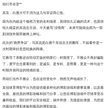
咱们齐在变**
其实，白鹿大可不消为这几句非议而心焦。
因为在内娱这个顷然万变的名利场里，莫得恒久正确的话术，也莫得
恒久稳妥的东说念主设。今天被骂“没情商”，未来可能就会因为一部
剧演技炸裂而被捧上神坛。
此次的“跑男争议”，与其说是白鹿个东说念主的翻车，不如看作是一
次时期审好意思轮换的阵痛。
它教导了系数还在吃综艺饭的明星们：时期变了。不雅众不再好骗取
了，寰宇念念要看到的，是诚实、是专科、是尊重，更是一种与这个
时期并肩同业的情感价值 。
而咱们当作不雅众，也在这些变化中，悄然无声地成长了。
皇冠体育博彩平台为您提供最多样化的博彩游戏和赛事直播，以及最
全面、最优质的博彩攻略和技巧分享，让您在博彩游戏中尽情享受乐
趣和收益。我们的平台安全稳定，操作简便，充值提款便捷，为您提
供最佳的博彩体验和最高的博彩收益。