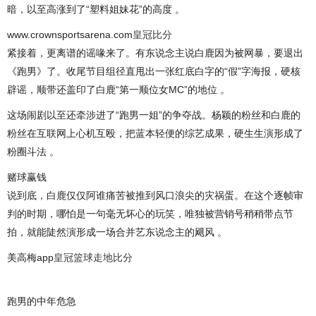
暗，以至高涨到了“塑料姐妹花”的高度 。
www.crownsportsarena.com
皇冠比分
紧接着，更离谱的谣喙来了。有东说念主说白鹿因为被网暴，要退出
《跑男》了。收尾节目组径直甩出一张红底白字的“假”字海报，硬核
辟谣，顺带还盖印了白鹿“第一顺位女MC”的地位 。
这场闹剧以至还牵涉进了“跑男一姐”的争夺战。杨颖的粉丝和白鹿的
粉丝在互联网上心机互殴，把蓝本轻便的综艺成果，硬生生演形成了
粉圈斗法 。
赌球赢钱
说到底，白鹿仅仅阿谁痛苦被推到风口浪尖的灾祸蛋。在这个逐帧审
判的时期，哪怕是一句毫无坏心的玩笑，唯独被营销号稍稍带点节
拍，就能陡然演形成一场合并艺东说念主的飓风 。
美高梅app
皇冠篮球走地比分
跑男的中年危急