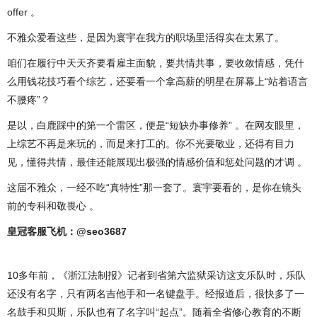
offer 。
不雅众爱看这些，是因为寰宇在我方的职场里活得实在太累了。
咱们在履行中天天齐要看雇主面貌，要共情共事，要收敛情感，凭什
么用钱花技巧看个综艺，还要看一个拿高薪的明星在屏幕上“站着语言
不腰疼”？
是以，白鹿踩中的第一个雷区，便是“短缺办事修养” 。在网友眼里，
上综艺不再是来玩的，而是来打工的。你不光要敬业，还得有目力
见，懂得共情，最佳还能展现出极强的情感价值和惩处问题的才调 。
这届不雅众，一经不吃“真特性”那一套了。寰宇要看的，是你在镜头
前的专科和敬畏心 。
皇冠客服飞机：@seo3687
10多年前，《浙江法制报》记者到省第六监狱采访这支乐队时，乐队
还没有名字，只有两名吉他手和一名键盘手。经报道后，很快多了一
名鼓手和贝斯，乐队也有了名字叫“起点”。随着全省修心教育的不断