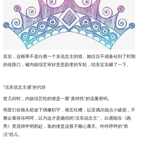
其实，这根蒂不是白鹿一个东说念主的错。她仅仅不戒备站到了时期
的歧路口，被内娱综艺审好意思剧变的车轮，结安定实碾了一下。
“活东说念主感”的代价
曾几何时，内娱综艺吃的便是一册“真特性”的流量密码。
明星们在镜头前放下偶像职守，相互吐槽，以至偶尔搞点小破损，不
雅众看得乐呵呵，以为这才是确切的“活东说念主” 。白鹿能在《跑
男》里混得申明鹊起，靠的便是这股子雕心雁爪、咋咋呼呼的“简
洁”劲儿。