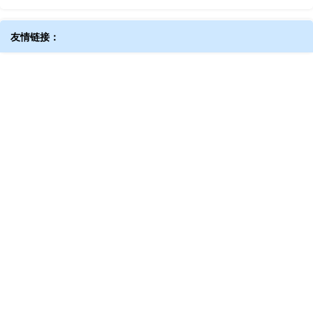
友情链接：