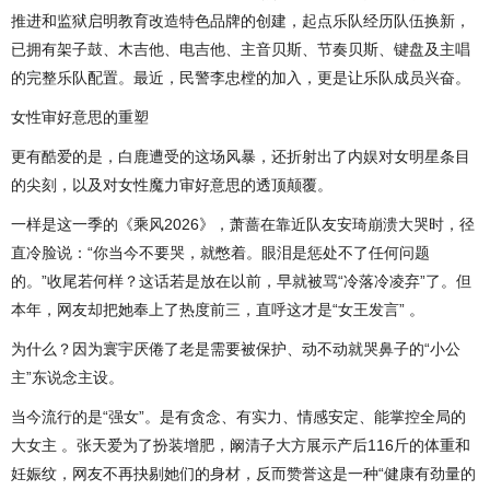
推进和监狱启明教育改造特色品牌的创建，起点乐队经历队伍换新，
已拥有架子鼓、木吉他、电吉他、主音贝斯、节奏贝斯、键盘及主唱
的完整乐队配置。最近，民警李忠樘的加入，更是让乐队成员兴奋。
女性审好意思的重塑
更有酷爱的是，白鹿遭受的这场风暴，还折射出了内娱对女明星条目
的尖刻，以及对女性魔力审好意思的透顶颠覆。
一样是这一季的《乘风2026》，萧蔷在靠近队友安琦崩溃大哭时，径
直冷脸说：“你当今不要哭，就憋着。眼泪是惩处不了任何问题
的。”收尾若何样？这话若是放在以前，早就被骂“冷落冷凌弃”了。但
本年，网友却把她奉上了热度前三，直呼这才是“女王发言” 。
为什么？因为寰宇厌倦了老是需要被保护、动不动就哭鼻子的“小公
主”东说念主设。
当今流行的是“强女”。是有贪念、有实力、情感安定、能掌控全局的
大女主 。张天爱为了扮装增肥，阚清子大方展示产后116斤的体重和
妊娠纹，网友不再抉剔她们的身材，反而赞誉这是一种“健康有劲量的