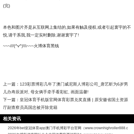
(完)
本色和图片齐是从互联网上集结的,如果有触及侵权,或者引起寰宇的不
悦,请干系我,我一定实时删除,谢谢寰宇了!
~~~///(^v^)\\\~~~火博体育黑钱
上一篇：
123彩票博彩几年了澳门威尼斯人博彩公司_唐艺昕为6岁男
儿办寿辰派对, 母女俩手牵手看彩虹, 画面温馨!
下一篇：
皇冠体育手机版官网体育彩票兑奖直播 | 原安徽省国土资源
厅副查察员高国忠被开除党籍
相关资讯
2026年bet皇冠体育app澳门手机博彩平台官网（www.crownhighroller888.c