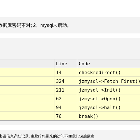
据库密码不对; 2、mysql未启动。
Line
Code
14
checkredirect()
324
jzmysql->Fetch_First(
211
jzmysql->Init()
62
jzmysql->Open()
94
jzmysql->halt()
76
break()
出错信息详细记录, 由此给您带来的访问不便我们深感歉意.