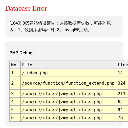
Database Error
(1040) 365建站错误警告：连接数据库失败，可能的原
因：1、数据库密码不对; 2、mysql未启动。
PHP Debug
No.
File
Line
1
/index.php
14
2
/source/function/function_extend.php
324
3
/source/class/jzmysql.class.php
211
4
/source/class/jzmysql.class.php
62
5
/source/class/jzmysql.class.php
94
6
/source/class/jzmysql.class.php
76