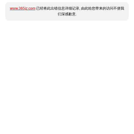
www.365jz.com
已经将此出错信息详细记录, 由此给您带来的访问不便我
们深感歉意.