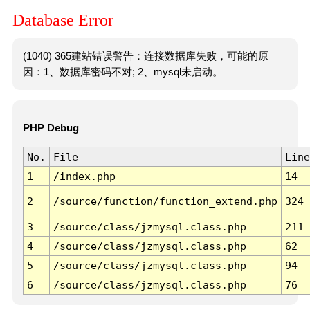
Database Error
(1040) 365建站错误警告：连接数据库失败，可能的原
因：1、数据库密码不对; 2、mysql未启动。
PHP Debug
No.
File
Line
1
/index.php
14
2
/source/function/function_extend.php
324
3
/source/class/jzmysql.class.php
211
4
/source/class/jzmysql.class.php
62
5
/source/class/jzmysql.class.php
94
6
/source/class/jzmysql.class.php
76