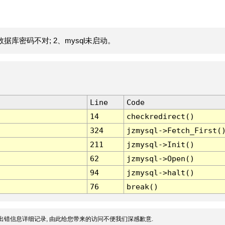
据库密码不对; 2、mysql未启动。
Line
Code
14
checkredirect()
324
jzmysql->Fetch_First(
211
jzmysql->Init()
62
jzmysql->Open()
94
jzmysql->halt()
76
break()
出错信息详细记录, 由此给您带来的访问不便我们深感歉意.