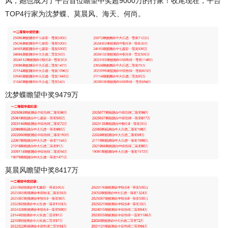
风，她也成为了平台首位瞻望中奖超9000万的行家！收尾现在，平台
TOP4行家为沈梦蝶、莫晨风、海天、何尚。
沈梦蝶瞻望中奖9479万
莫晨风瞻望中奖8417万