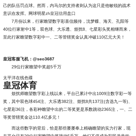
己的队伍罚点球。然而，内马尔的支持者则认为这只是他敏锐的战术
意识在发挥。网球明星
zh皇冠信用盘口
7月份以来，行家瞻望数字彩喜信频传，沈梦蝶、海天、孔阳等
40位行家射中1等，双色球、大乐透、烦扰8、七星彩头奖相继而来，
至此行家瞻望数字彩中一、二等管辖奖金认真冲破110亿元大关！
皇冠客服飞机：@seo3687
29位行家瞻望中奖超5千万
太平洋在线色碟
皇冠体育
烦扰师瞻望数字彩上线以来，平台已累计中出1009注数字彩一等
奖，其中双色球454注、大乐透382注、烦扰8共137注(含选九一等)、
七星彩36注，各彩种瞻望中出的二等奖更是系数跳动2365注，一、二
等奖管辖奖金达110.4亿多元！
而这些数字的背后，恰是那些屡屡奉上精确瞻望的实力行家，现
在平台已有29位行家瞻望中奖跳动5千万，他们不停成为彩民选号的