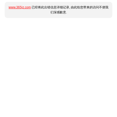
www.365jz.com
已经将此出错信息详细记录, 由此给您带来的访问不便我
们深感歉意.