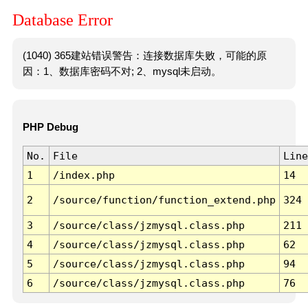
Database Error
(1040) 365建站错误警告：连接数据库失败，可能的原
因：1、数据库密码不对; 2、mysql未启动。
PHP Debug
No.
File
Line
1
/index.php
14
2
/source/function/function_extend.php
324
3
/source/class/jzmysql.class.php
211
4
/source/class/jzmysql.class.php
62
5
/source/class/jzmysql.class.php
94
6
/source/class/jzmysql.class.php
76