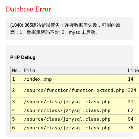
Database Error
(1040) 365建站错误警告：连接数据库失败，可能的原
因：1、数据库密码不对; 2、mysql未启动。
PHP Debug
No.
File
Line
1
/index.php
14
2
/source/function/function_extend.php
324
3
/source/class/jzmysql.class.php
211
4
/source/class/jzmysql.class.php
62
5
/source/class/jzmysql.class.php
94
6
/source/class/jzmysql.class.php
76