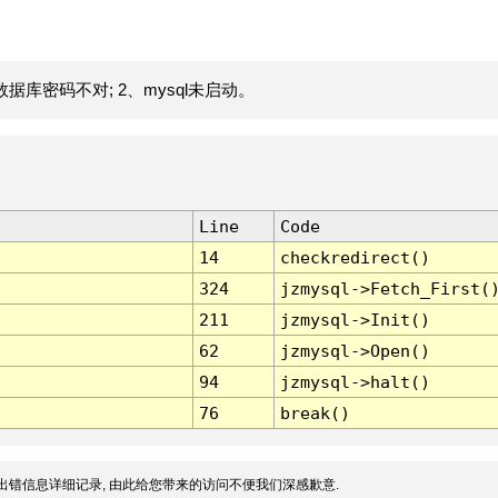
据库密码不对; 2、mysql未启动。
Line
Code
14
checkredirect()
324
jzmysql->Fetch_First(
211
jzmysql->Init()
62
jzmysql->Open()
94
jzmysql->halt()
76
break()
出错信息详细记录, 由此给您带来的访问不便我们深感歉意.