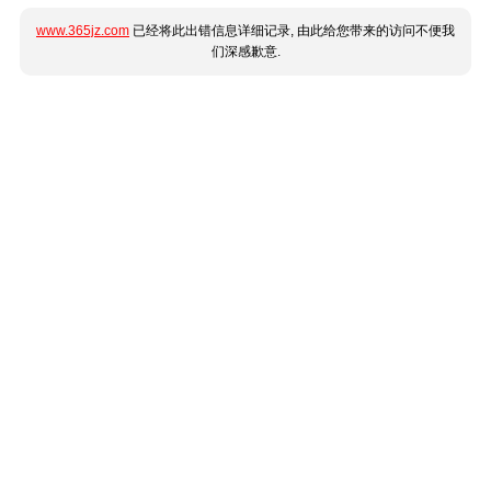
www.365jz.com
已经将此出错信息详细记录, 由此给您带来的访问不便我
们深感歉意.