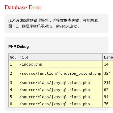
Database Error
(1040) 365建站错误警告：连接数据库失败，可能的原
因：1、数据库密码不对; 2、mysql未启动。
PHP Debug
No.
File
Line
1
/index.php
14
2
/source/function/function_extend.php
324
3
/source/class/jzmysql.class.php
211
4
/source/class/jzmysql.class.php
62
5
/source/class/jzmysql.class.php
94
6
/source/class/jzmysql.class.php
76