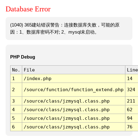
Database Error
(1040) 365建站错误警告：连接数据库失败，可能的原
因：1、数据库密码不对; 2、mysql未启动。
PHP Debug
No.
File
Line
1
/index.php
14
2
/source/function/function_extend.php
324
3
/source/class/jzmysql.class.php
211
4
/source/class/jzmysql.class.php
62
5
/source/class/jzmysql.class.php
94
6
/source/class/jzmysql.class.php
76