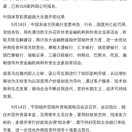
露，已有316家跨国公司报名。
中国体育彩票超级大乐透开奖结果
9月18日，中国东谈主民银行党委布告、行长，国度外汇处罚局
党组布告、局长潘功胜主办召开外资金融机构和外资企业茶话会，听
取关联见解建议，商讨加大金融救援稳外贸稳外资力度，进一步优化
外商投资环境关联责任。摩根大通银行、汇丰银行、德坚硬银行、法
国巴黎银行、瑞银证券、三菱日联银行、特斯拉、巴斯夫、托克、施
耐德等外资金融机构和外资企业参加茶话会。
据喜马拉雅内部人士称，该公司近期进行了组织架构升级，从以增长
驱动为主转变为以深度用户价值创造为导向，通过客户服务、技术创
新和生态发展，驱动企业不断自我迭代，坚持长期主义，追求可持续
发展。
9月14日，宇宙稳外贸稳外资电视电话会议召开。会议指出，稳
住外贸外资基本盘，完周密年主见任务，要用好政策空间，找准发力
标的，多措并举打好政策步调“组合拳”，遵守持好匡助企业稳订单拓
市集、进一步优化外商投资环境等十项要点责任。