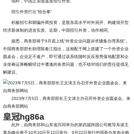
现时，中国正加逍遥度招引外资。
招引外资打出“组合拳”
积极招引和期骗外商投资，是股东高水平对外洞开、构建洞开型
经济新体制的进攻实质。近期，中国招引外资，动作相同。
据悉，商务部将于9月底上线“外资企业问题诉求辘集办理系统”。
中国商务部部长助理陈春江指出，这相配于网上搭建了一个外资企业
圆桌会，企业足不逾户，即可通过该系统随时反应形势落地配置和企
业坐褥运筹帷幄经过中遭逢的各类问题，也不错对咱们的责任提倡见
解建议。
2023年7月5日，商务部部长王文涛主办召开外资企业圆桌会。来
自商务部网站
皇冠hg86a
此外，由商务部和山东省共同举办的第四届跨国公司教导东谈主
青岛峰会将于10月10日至12日举办。9月22日举行的国新办发布会败