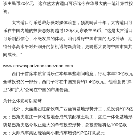
谈主民币20亿元，这亦然太古适口可乐迄今在华最大的一笔计策性投
资。
太古适口可乐总裁苏薇对媒体暗意，预测畴昔十年，太古适口可
乐在中国内地的投资总数将越过120亿元东谈主民币。“这是太古适口
可乐刚烈信心、不绝发展的体现。咱们看好中国市集的无尽后劲，期
待分享高水平对外洞开的新机遇与新势能，更盼愿大要与中国市集共
同成长。”
www.crownsportzonezonezone.com
西门子首席本质官博乐仁本年早些期间暗意，行动本年20亿欧元
全球投资的一部分，西门子将在中国投资约1.4亿欧元。他暗意要“捍
卫”和“扩大”公司在中国的市集份额。
为什么体彩可以赌球
此外，天丝集团红豪饮料广西坐褥基地形势开工，总投资约13亿
元；巴斯夫湛江一体化基地合成气装配破土动工，湛江一体化基地形
势是巴斯夫迄今截止最大的单笔投资形势，总投资额将达100亿欧
元；大师汽车集团晓喻向小鹏汽车增资约7亿好意思元……