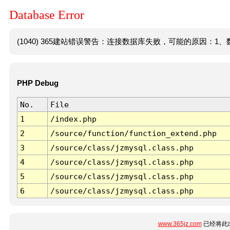
Database Error
(1040) 365建站错误警告：连接数据库失败，可能的原因：1、数
PHP Debug
No.
File
1
/index.php
2
/source/function/function_extend.php
3
/source/class/jzmysql.class.php
4
/source/class/jzmysql.class.php
5
/source/class/jzmysql.class.php
6
/source/class/jzmysql.class.php
www.365jz.com
已经将此