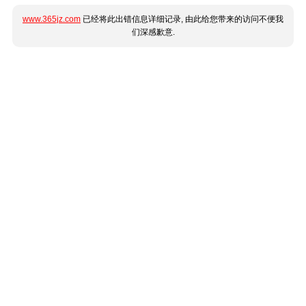
www.365jz.com
已经将此出错信息详细记录, 由此给您带来的访问不便我
们深感歉意.